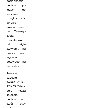
codziennego
denimu po
łatwe do
noszenia
klasyki - mamy
ubrania
dopasowane
do Twojego
życia.
Niezależnie
od stylu
stawiamy na
autentyczność,
wygodę i
gotowość na
wszystko.
Pozostań
częścią
świata JACK &
JONES. Odkryj
całą naszą
kolekcję
denimu, znajdź
swój nowy