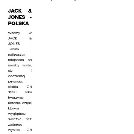
JACK &
JONES -
POLSKA
Witamy w
JACK &
JONES -
Twoim
najlepszym
miejscem na
męską modę
,
styl i
codzienną
pewność
siebie. Od
1990 roku
tworzymy
ubrania, dzięki
którym
wyglądasz
świetnie - bez
żadnego
wysiłku. Od