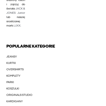
ulubiony fason
i zajrzyj do
świata
JACK &
JONES Junior
lub naszej
siostrzanej
marki
JJXX
.
POPULARNE KATEGORIE
JEANSY
KURTKI
OVERSHIRTS
KOMPLETY
PARKI
KOSZULKI
ORIGINALS STUDIO
KARDIGANY