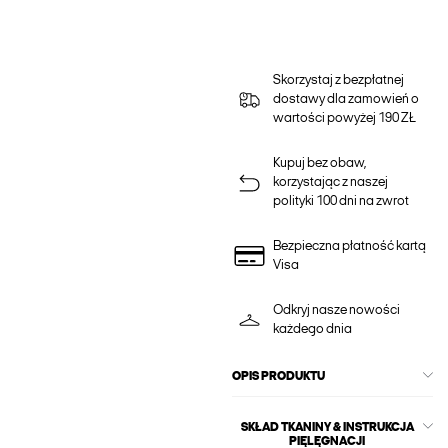
Skorzystaj z bezpłatnej
dostawy dla zamowień o
wartości powyżej 190 ZŁ
Kupuj bez obaw,
korzystając z naszej
polityki 100 dni na zwrot
Bezpieczna płatność kartą
Visa
Odkryj nasze nowości
każdego dnia
OPIS PRODUKTU
SKŁAD TKANINY & INSTRUKCJA
PIĘLĘGNACJI