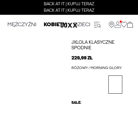
BACK AT IT | KUPUJ TERAZ
BACK AT IT | KUPUJ TERAZ
MĘŻCZYŹNI
KOBIETY
DZIECI
JXLOLA KLASYCZNE
SPODNIE
229,99 ZŁ
RÓŻOWY / MORNING GLORY
SALE: