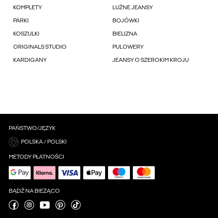
KOMPLETY
LUŹNE JEANSY
PARKI
BOJÓWKI
KOSZULKI
BIELIZNA
ORIGINALS STUDIO
PULOWERY
KARDIGANY
JEANSY O SZEROKIM KROJU
PAŃSTWO/JĘZYK
POLSKA / POLSKI
METODY PŁATNOŚCI
BĄDŹ NA BIEŻĄCO