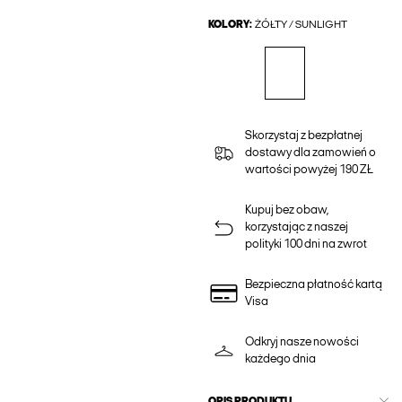
KOLORY:
ŻÓŁTY / SUNLIGHT
Skorzystaj z bezpłatnej
dostawy dla zamowień o
wartości powyżej 190 ZŁ
Kupuj bez obaw,
korzystając z naszej
polityki 100 dni na zwrot
Bezpieczna płatność kartą
Visa
Odkryj nasze nowości
każdego dnia