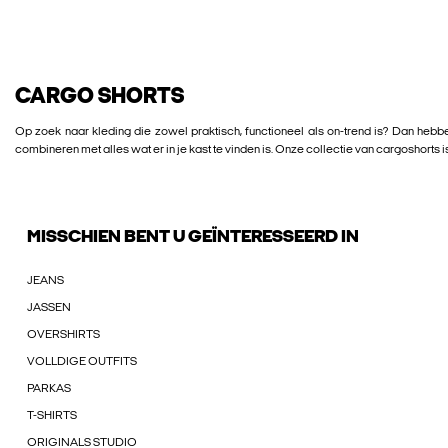
CARGO SHORTS
Op zoek naar kleding die zowel praktisch, functioneel als on-trend is? Dan heb
combineren met alles wat er in je kast te vinden is. Onze collectie van cargoshorts
MISSCHIEN BENT U GEÏNTERESSEERD IN
JEANS
JASSEN
OVERSHIRTS
VOLLDIGE OUTFITS
PARKAS
T-SHIRTS
ORIGINALS STUDIO