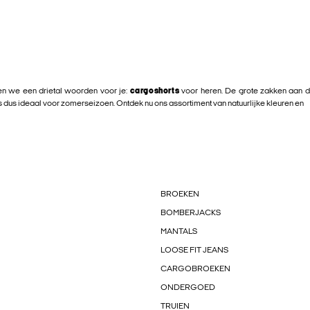
ben we een drietal woorden voor je:
cargoshorts
voor heren. De grote zakken aan de 
 is dus ideaal voor zomerseizoen. Ontdek nu ons assortiment van natuurlijke kleuren en
BROEKEN
BOMBERJACKS
MANTALS
LOOSE FIT JEANS
CARGOBROEKEN
ONDERGOED
TRUIEN