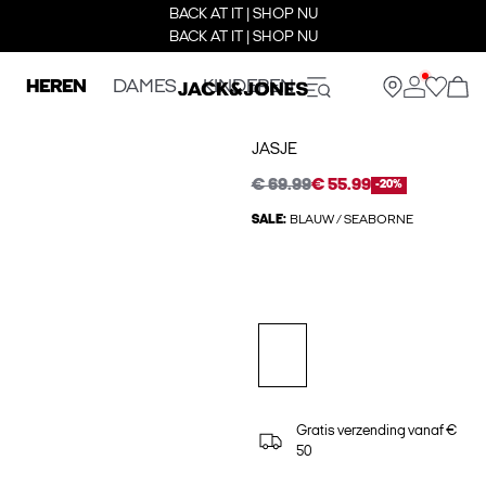
BACK AT IT | SHOP NU
BACK AT IT | SHOP NU
HEREN
DAMES
KINDEREN
JASJE
€ 69.99
€ 55.99
-20%
SALE:
BLAUW / SEABORNE
Gratis verzending vanaf €
50