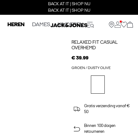
BACK AT IT | SHOP NU
BACK AT IT | SHOP NU
HEREN
DAMES
KINDEREN
RELAXED FIT CASUAL
OVERHEMD
€ 39.99
GROEN / DUSTY OLIVE
Gratis verzending vanaf €
50
Binnen 100 dagen
retourneren