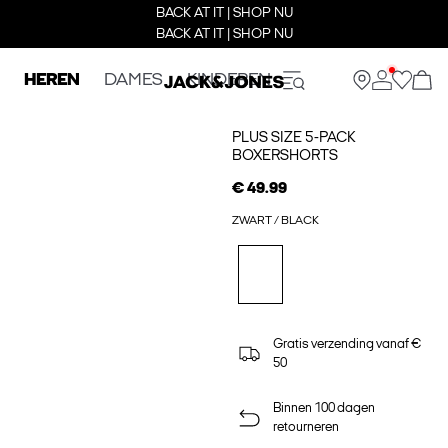
BACK AT IT | SHOP NU
BACK AT IT | SHOP NU
HEREN
DAMES
KINDEREN
PLUS SIZE 5-PACK
BOXERSHORTS
€ 49.99
ZWART / BLACK
Gratis verzending vanaf €
50
Binnen 100 dagen
retourneren