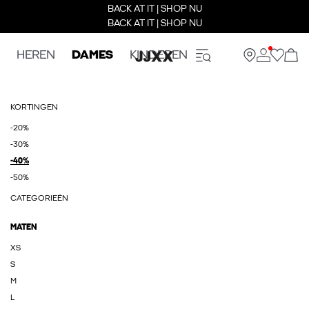
BACK AT IT | SHOP NU
BACK AT IT | SHOP NU
HEREN
DAMES
KINDEREN
KORTINGEN
-20%
-30%
-40%
-50%
CATEGORIEËN
MATEN
XS
S
M
L