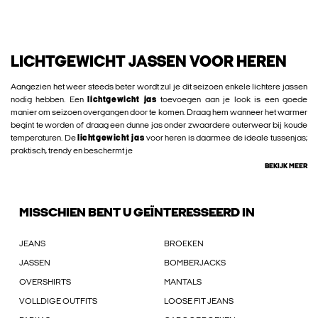
LICHTGEWICHT JASSEN VOOR HEREN
Aangezien het weer steeds beter wordt zul je dit seizoen enkele lichtere jassen
nodig hebben. Een
lichtgewicht jas
toevoegen aan je look is een goede
manier om seizoen overgangen door te komen. Draag hem wanneer het warmer
begint te worden of draag een dunne jas onder zwaardere outerwear bij koude
temperaturen. De
lichtgewicht jas
voor heren is daarmee de ideale tussenjas;
praktisch, trendy en beschermt je
BEKIJK MEER
MISSCHIEN BENT U GEÏNTERESSEERD IN
JEANS
BROEKEN
JASSEN
BOMBERJACKS
OVERSHIRTS
MANTALS
VOLLDIGE OUTFITS
LOOSE FIT JEANS