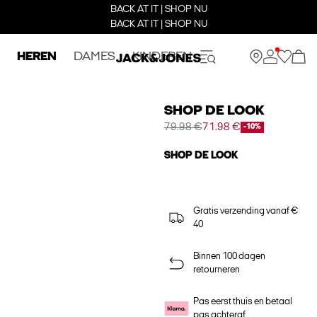
BACK AT IT | SHOP NU
BACK AT IT | SHOP NU
HEREN
DAMES
KINDEREN
SHOP DE LOOK
79.98 €
71.98 €
-10%
SHOP DE LOOK
Gratis verzending vanaf €
40
Binnen 100 dagen
retourneren
Pas eerst thuis en betaal
pas achteraf