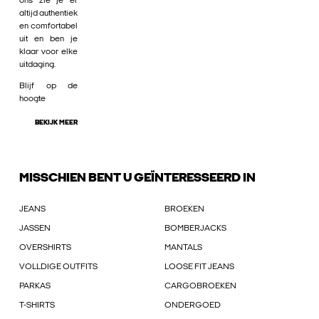
ons zie je er
altijd authentiek
en comfortabel
uit en ben je
klaar voor elke
uitdaging.
Blijf op de
hoogte
BEKIJK MEER
MISSCHIEN BENT U GEÏNTERESSEERD IN
JEANS
BROEKEN
JASSEN
BOMBERJACKS
OVERSHIRTS
MANTALS
VOLLDIGE OUTFITS
LOOSE FIT JEANS
PARKAS
CARGOBROEKEN
T-SHIRTS
ONDERGOED