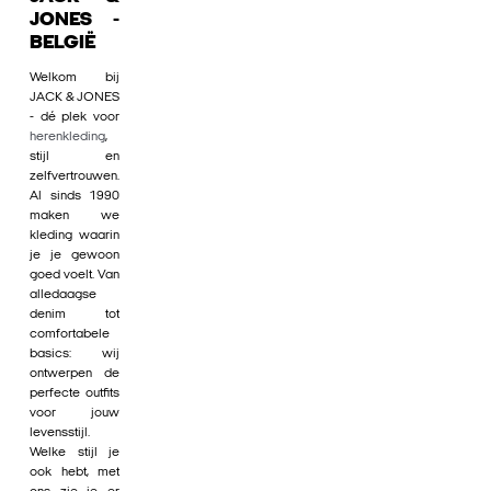
JONES -
BELGIË
Welkom bij
JACK & JONES
- dé plek voor
herenkleding
,
stijl en
zelfvertrouwen.
Al sinds 1990
maken we
kleding waarin
je je gewoon
goed voelt. Van
alledaagse
denim tot
comfortabele
basics: wij
ontwerpen de
perfecte outfits
voor jouw
levensstijl.
Welke stijl je
ook hebt, met