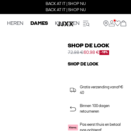
BACK AT IT | SHOP NU
BACK AT IT | SHOP NU
HEREN
DAMES
KINDEREN
SHOP DE LOOK
72.98 €
60.98 €
-16%
SHOP DE LOOK
Gratis verzending vanaf €
40
Binnen 100 dagen
retourneren
Pas eerst thuis en betaal
pas achteraf