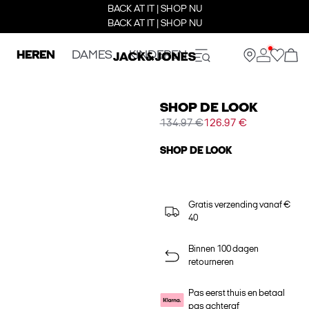
BACK AT IT | SHOP NU
BACK AT IT | SHOP NU
HEREN
DAMES
KINDEREN
SHOP DE LOOK
134.97 €
126.97 €
SHOP DE LOOK
Gratis verzending vanaf €
40
Binnen 100 dagen
retourneren
Pas eerst thuis en betaal
pas achteraf