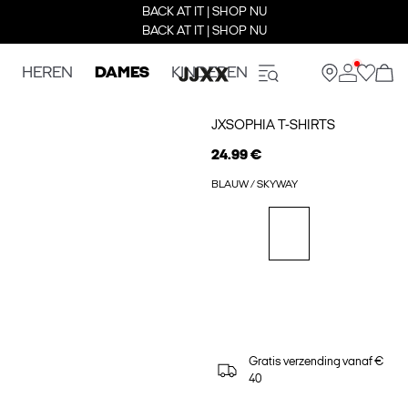
BACK AT IT | SHOP NU
BACK AT IT | SHOP NU
HEREN
DAMES
KINDEREN
JXSOPHIA T-SHIRTS
24.99 €
BLAUW / SKYWAY
Gratis verzending vanaf €
40