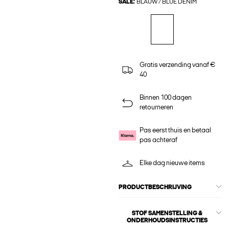
SALE:
BLAUW / BLUE DENIM
Gratis verzending vanaf €
40
Binnen 100 dagen
retourneren
Pas eerst thuis en betaal
pas achteraf
Elke dag nieuwe items
PRODUCTBESCHRIJVING
STOF SAMENSTELLING &
ONDERHOUDSINSTRUCTIES