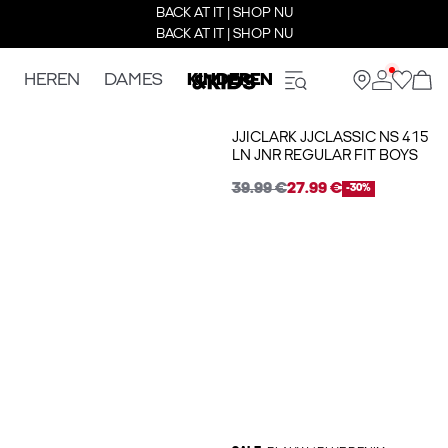
BACK AT IT | SHOP NU
BACK AT IT | SHOP NU
HEREN
DAMES
KINDEREN
JJICLARK JJCLASSIC NS 415
LN JNR REGULAR FIT BOYS
39.99 €
27.99 €
-30%