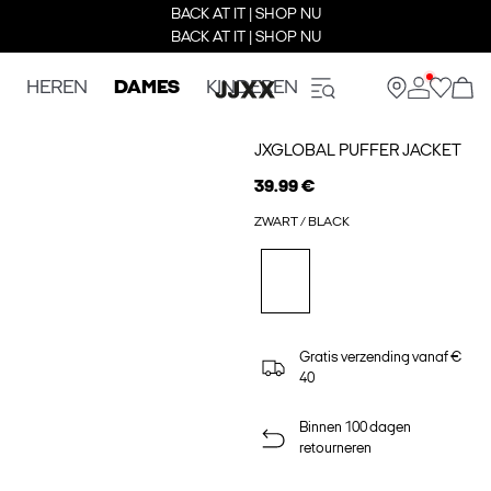
BACK AT IT | SHOP NU
BACK AT IT | SHOP NU
HEREN
DAMES
KINDEREN
JXGLOBAL PUFFER JACKET
39.99 €
ZWART / BLACK
Gratis verzending vanaf €
40
Binnen 100 dagen
retourneren