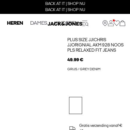
BACK AT IT | SHOP NU
BACK AT IT | SHOP NU
HEREN
DAMES
KINDEREN
PLUS SIZE JJICHRIS
JJORIGNIAL AKM 928 NOOS
PLS RELAXED FIT JEANS
49.99 €
GRIJS / GREY DENIM
Gratis verzending vanaf €