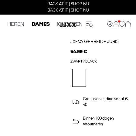
BACK AT IT | SHOP NU
BACK AT IT | SHOP NU
HEREN
DAMES
KINDEREN
JXEVA GEBREIDE JURK
54.99 €
ZWART / BLACK
Gratis verzending vanaf €
40
Binnen 100 dagen
retourneren