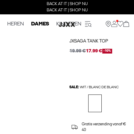
BACK AT IT | SHOP NU
BACK AT IT | SHOP NU
HEREN
DAMES
KINDEREN
JXSAGA TANK TOP
19.99 €
17.99 €
-10%
SALE:
WIT / BLANC DE BLANC
Gratis verzending vanaf €
40