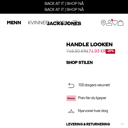
BACK AT IT | SHOP NÅ
BACK AT IT | SHOP NÅ
MENN
KVINNER
BARN
HANDLE LOOKEN
749.90 KR
474.93 KR
-37%
SHOP STILEN
100 dagers returrett
Prøv før du kjøper
Nye varer hver dag
LEVERING & RETURNERING