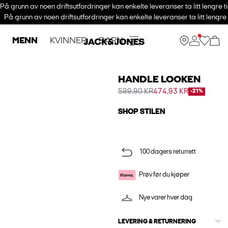
På grunn av noen driftsutfordringer kan enkelte leveranser ta litt lengre t
På grunn av noen driftsutfordringer kan enkelte leveranser ta litt lengre
MENN
KVINNER
BARN
HANDLE LOOKEN
599.90 KR
474.93 KR
-21%
SHOP STILEN
100 dagers returrett
Prøv før du kjøper
Nye varer hver dag
LEVERING & RETURNERING