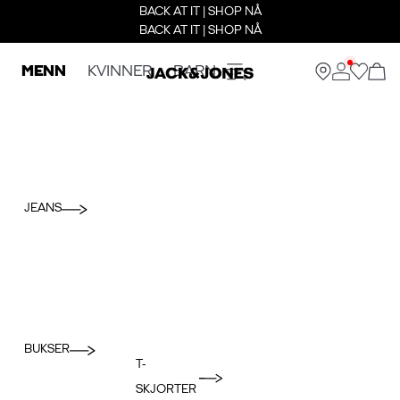
BACK AT IT | SHOP NÅ
BACK AT IT | SHOP NÅ
MENN
KVINNER
BARN
JEANS
BUKSER
T-
SKJORTER