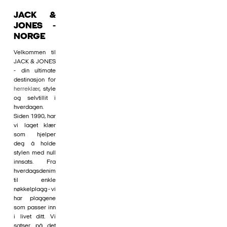
JACK &
JONES -
NORGE
Velkommen til
JACK & JONES
- din ultimate
destinasjon for
herreklær
, style
og selvtillit i
hverdagen.
Siden 1990, har
vi laget klær
som hjelper
deg å holde
stylen med null
innsats. Fra
hverdagsdenim
til enkle
nøkkelplagg - vi
har plaggene
som passer inn
i livet ditt. Vi
satser på det