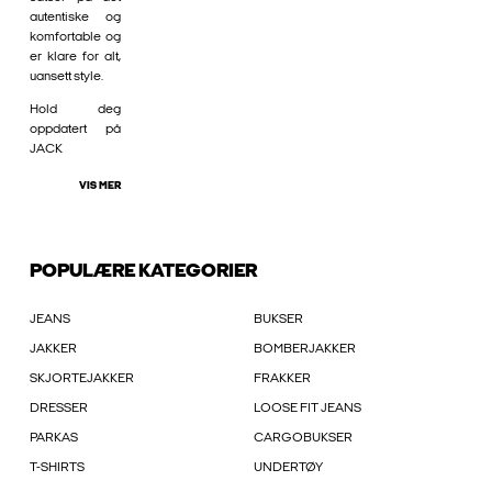
autentiske og
komfortable og
er klare for alt,
uansett style.
Hold deg
oppdatert på
JACK
VIS MER
POPULÆRE KATEGORIER
JEANS
BUKSER
JAKKER
BOMBERJAKKER
SKJORTEJAKKER
FRAKKER
DRESSER
LOOSE FIT JEANS
PARKAS
CARGOBUKSER
T-SHIRTS
UNDERTØY