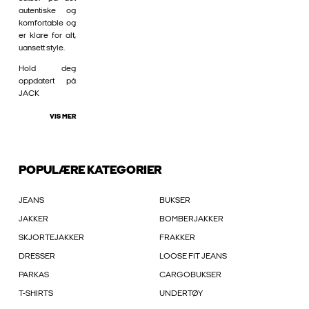
autentiske og
komfortable og
er klare for alt,
uansett style.
Hold deg
oppdatert på
JACK
VIS MER
POPULÆRE KATEGORIER
JEANS
BUKSER
JAKKER
BOMBERJAKKER
SKJORTEJAKKER
FRAKKER
DRESSER
LOOSE FIT JEANS
PARKAS
CARGOBUKSER
T-SHIRTS
UNDERTØY