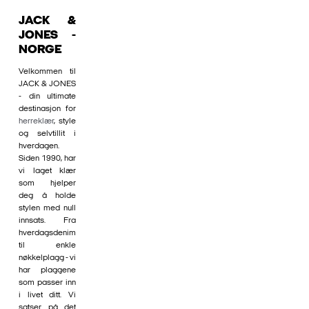
JACK &
JONES -
NORGE
Velkommen til
JACK & JONES
- din ultimate
destinasjon for
herreklær
, style
og selvtillit i
hverdagen.
Siden 1990, har
vi laget klær
som hjelper
deg å holde
stylen med null
innsats. Fra
hverdagsdenim
til enkle
nøkkelplagg - vi
har plaggene
som passer inn
i livet ditt. Vi
satser på det