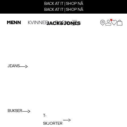
BACK AT IT | SHOP NÅ
BACK AT IT | SHOP NÅ
MENN
KVINNER
BARN
JEANS
BUKSER
T-
SKJORTER