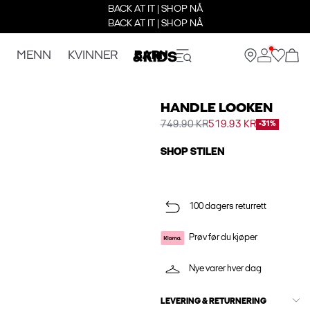
BACK AT IT | SHOP NÅ
BACK AT IT | SHOP NÅ
MENN
KVINNER
BARN
HANDLE LOOKEN
749.90 KR
519.93 KR
-31%
SHOP STILEN
100 dagers returrett
Prøv før du kjøper
Nye varer hver dag
LEVERING & RETURNERING