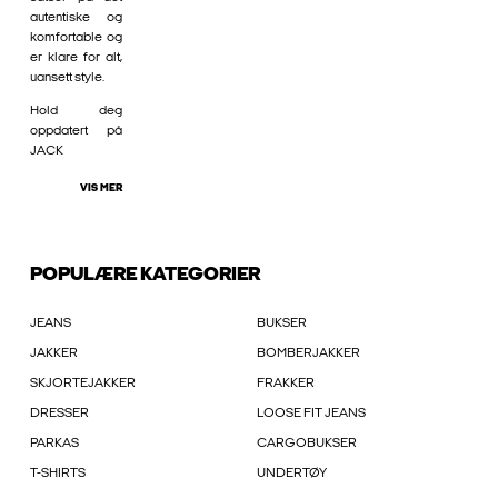
autentiske og
komfortable og
er klare for alt,
uansett style.
Hold deg
oppdatert på
JACK
VIS MER
POPULÆRE KATEGORIER
JEANS
BUKSER
JAKKER
BOMBERJAKKER
SKJORTEJAKKER
FRAKKER
DRESSER
LOOSE FIT JEANS
PARKAS
CARGOBUKSER
T-SHIRTS
UNDERTØY