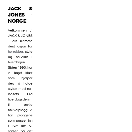
JACK &
JONES -
NORGE
Velkommen til
JACK & JONES
- din ultimate
destinasjon for
herreklær
, style
og selvtillit i
hverdagen.
Siden 1990, har
vi laget klær
som hjelper
deg å holde
stylen med null
innsats. Fra
hverdagsdenim
til enkle
nøkkelplagg - vi
har plaggene
som passer inn
i livet ditt. Vi
satser på det