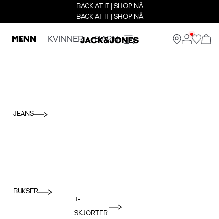
BACK AT IT | SHOP NÅ
BACK AT IT | SHOP NÅ
MENN
KVINNER
BARN
JEANS
BUKSER
T-
SKJORTER