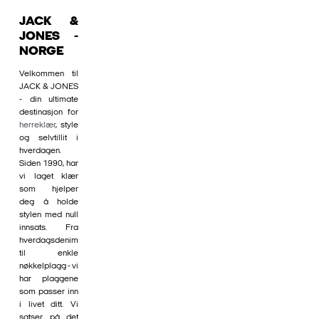
JACK &
JONES -
NORGE
Velkommen til
JACK & JONES
- din ultimate
destinasjon for
herreklær
, style
og selvtillit i
hverdagen.
Siden 1990, har
vi laget klær
som hjelper
deg å holde
stylen med null
innsats. Fra
hverdagsdenim
til enkle
nøkkelplagg - vi
har plaggene
som passer inn
i livet ditt. Vi
satser på det