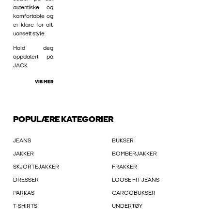
autentiske og
komfortable og
er klare for alt,
uansett style.
Hold deg
oppdatert på
JACK
VIS MER
POPULÆRE KATEGORIER
JEANS
BUKSER
JAKKER
BOMBERJAKKER
SKJORTEJAKKER
FRAKKER
DRESSER
LOOSE FIT JEANS
PARKAS
CARGOBUKSER
T-SHIRTS
UNDERTØY