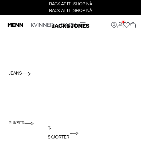
BACK AT IT | SHOP NÅ
BACK AT IT | SHOP NÅ
MENN
KVINNER
BARN
JEANS
BUKSER
T-
SKJORTER