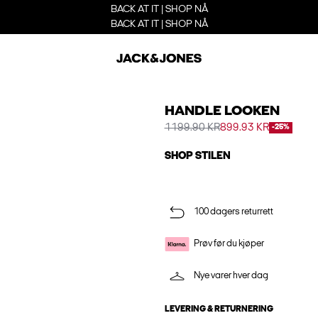
BACK AT IT | SHOP NÅ
BACK AT IT | SHOP NÅ
HANDLE LOOKEN
1199.90 KR
899.93 KR
-25%
SHOP STILEN
100 dagers returrett
Prøv før du kjøper
Nye varer hver dag
LEVERING & RETURNERING