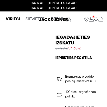
BACK AT IT | IEPĒRCIES TAGAD
BACK AT IT | IEPĒRCIES TAGAD
VĪRIEŠI
SIEVIETES
BERNI
IEGĀDĀJIETIES
IZSKATU
57.98 €
54.38 €
IEPIRKTIES PĒC STILA
Bezmaksas piegāde
pasūtījumiem virs 40 €
100 dienu atgriešanas
politika