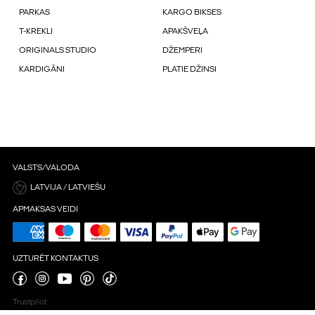
PARKAS
KARGO BIKSES
T-KREKLI
APAKŠVEĻA
ORIGINALS STUDIO
DŽEMPERI
KARDIGĀNI
PLATIE DŽINSI
VALSTS/VALODA
LATVIJA / LATVIEŠU
APMAKSAS VEIDI
UZTURĒT KONTAKTUS
Trustpilot