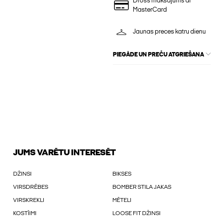
Drošs maksājums ar
MasterCard
Jaunas preces katru dienu
PIEGĀDE UN PREČU ATGRIEŠANA
JUMS VARĒTU INTERESĒT
DŽINSI
BIKSES
VIRSDRĒBES
BOMBER STILA JAKAS
VIRSKREKLI
MĒTELI
KOSTĪIMI
LOOSE FIT DŽINSI