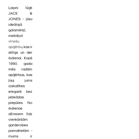
Laipni lūgti
JACK &
JONES - jūsu
ideālajā
galamērķī,
meklējot
vīriešu
apģērbu
, kas ir
stilīgs un der
ikdienai. Kopš
1990. gada
mēs radām
apģērbus, kas
ļauj jums
izskatīties
eleganti bez
jebkādas
piepūles. No
ikdienas
džinsiem līdz
vienkāršām
garderobes
pamatlietām -
mums ir