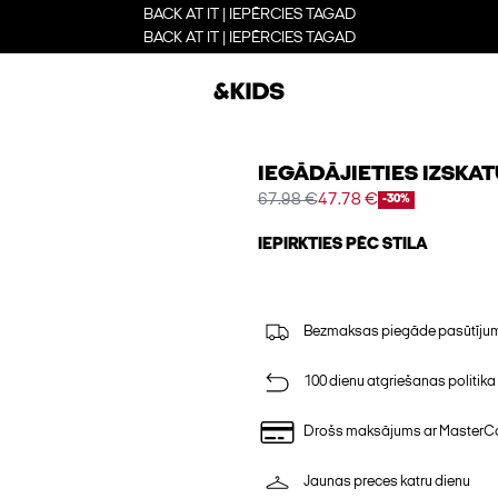
BACK AT IT | IEPĒRCIES TAGAD
BACK AT IT | IEPĒRCIES TAGAD
IEGĀDĀJIETIES IZSKAT
67.98 €
47.78 €
-30%
IEPIRKTIES PĒC STILA
Bezmaksas piegāde pasūtījumi
100 dienu atgriešanas politika
Drošs maksājums ar MasterC
Jaunas preces katru dienu