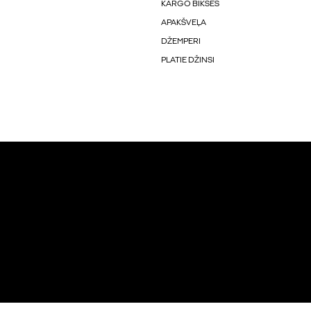
KARGO BIKSES
APAKŠVEĻA
DŽEMPERI
PLATIE DŽINSI