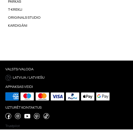
PARKAS
T-KREKLI
ORIGINALS STUDIO
KARDIGĀNI
VALSTS/VALODA
LATVIJA / LATVIEŠU
APMAKSAS VEIDI
UZTURĒT KONTAKTUS
Trustpilot