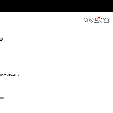
U
em virs 40 €
ard