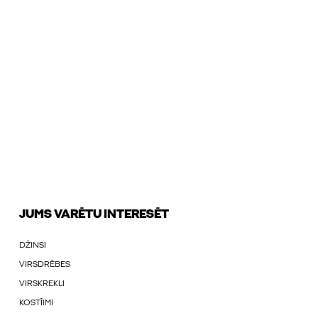
JUMS VARĒTU INTERESĒT
DŽINSI
VIRSDRĒBES
VIRSKREKLI
KOSTĪIMI