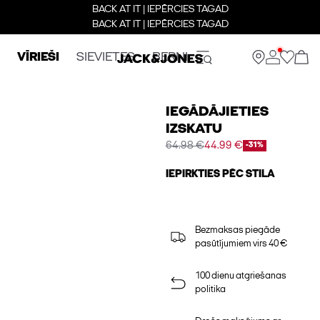
BACK AT IT | IEPĒRCIES TAGAD
BACK AT IT | IEPĒRCIES TAGAD
VĪRIEŠI
SIEVIETES
BERNI
IEGĀDĀJIETIES
IZSKATU
64.98 €
44.99 €
-31%
IEPIRKTIES PĒC STILA
Bezmaksas piegāde
pasūtījumiem virs 40 €
100 dienu atgriešanas
politika