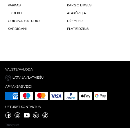
PARKAS
KARGO BIKSES
T-KREKLI
APAKŠVEĻA
ORIGINALS STUDIO
DŽEMPERI
KARDIGĀNI
PLATIE DŽINSI
VALSTS/VALODA
LATVIJA / LATVIEŠU
APMAKSAS VEIDI
UZTURĒT KONTAKTUS
Trustpilot