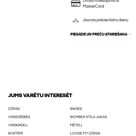
Drošs maksājums ar
MasterCard
Jaunas preces katru dienu
PIEGĀDE UN PREČU ATGRIEŠANA
JUMS VARĒTU INTERESĒT
DŽINSI
BIKSES
VIRSDRĒBES
BOMBER STILA JAKAS
VIRSKREKLI
MĒTELI
KOSTĪIMI
LOOSE FIT DŽINSI