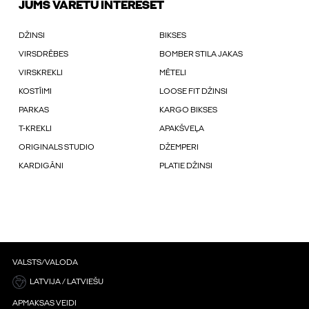
JUMS VARĒTU INTERESĒT
DŽINSI
BIKSES
VIRSDRĒBES
BOMBER STILA JAKAS
VIRSKREKLI
MĒTELI
KOSTĪIMI
LOOSE FIT DŽINSI
PARKAS
KARGO BIKSES
T-KREKLI
APAKŠVEĻA
ORIGINALS STUDIO
DŽEMPERI
KARDIGĀNI
PLATIE DŽINSI
VALSTS/VALODA
LATVIJA / LATVIEŠU
APMAKSAS VEIDI