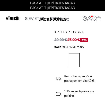
BACK AT IT | IEPĒRCIES TAGAD
BACK AT IT | IEPĒRCIES TAGAD
VĪRIEŠI
SIEVIETES
BERNI
KREKLS PLUS SIZE
49.99 €
25.00 €
-50%
SALE:
ZILA / NIGHT SKY
Bezmaksas piegāde
pasūtījumiem virs 40 €
100 dienu atgriešanas
politika