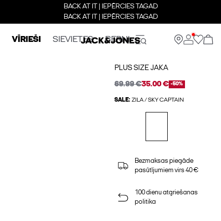
BACK AT IT | IEPĒRCIES TAGAD
BACK AT IT | IEPĒRCIES TAGAD
VĪRIEŠI
SIEVIETES
BERNI
PLUS SIZE JAKA
69.99 €
35.00 €
-50%
SALE:
ZILA / SKY CAPTAIN
Bezmaksas piegāde
pasūtījumiem virs 40 €
100 dienu atgriešanas
politika