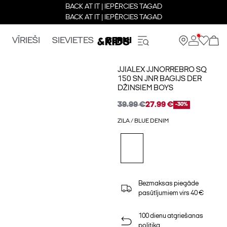
BACK AT IT | IEPĒRCIES TAGAD
BACK AT IT | IEPĒRCIES TAGAD
VĪRIEŠI
SIEVIETES
BERNI
JJIALEX JJNORREBRO SQ
150 SN JNR BAGIJS DER
DŽINSIEM BOYS
39.99 €
27.99 €
-30%
ZILA / BLUE DENIM
Bezmaksas piegāde
pasūtījumiem virs 40 €
100 dienu atgriešanas
politika