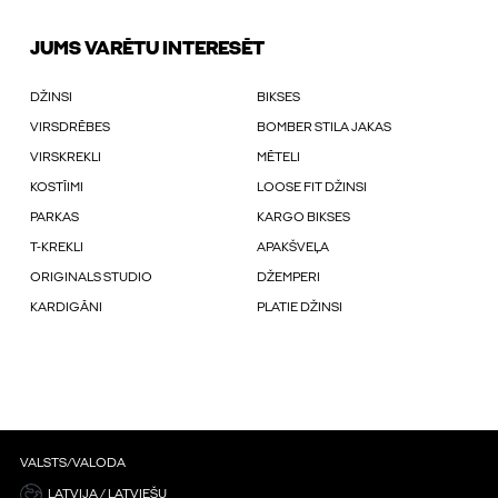
JUMS VARĒTU INTERESĒT
DŽINSI
BIKSES
VIRSDRĒBES
BOMBER STILA JAKAS
VIRSKREKLI
MĒTELI
KOSTĪIMI
LOOSE FIT DŽINSI
PARKAS
KARGO BIKSES
T-KREKLI
APAKŠVEĻA
ORIGINALS STUDIO
DŽEMPERI
KARDIGĀNI
PLATIE DŽINSI
VALSTS/VALODA
LATVIJA / LATVIEŠU