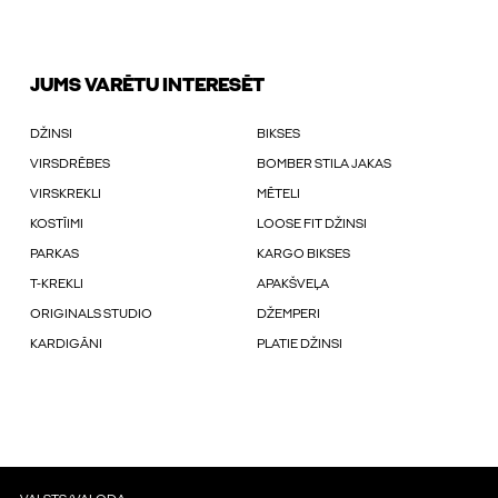
JUMS VARĒTU INTERESĒT
DŽINSI
BIKSES
VIRSDRĒBES
BOMBER STILA JAKAS
VIRSKREKLI
MĒTELI
KOSTĪIMI
LOOSE FIT DŽINSI
PARKAS
KARGO BIKSES
T-KREKLI
APAKŠVEĻA
ORIGINALS STUDIO
DŽEMPERI
KARDIGĀNI
PLATIE DŽINSI