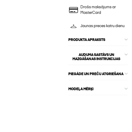
Drošs maksājums ar
MasterCard
Jaunas preces katru dienu
PRODUKTA APRAKSTS
AUDUMA SASTĀVS UN
MAZGĀŠANAS INSTRUKCIJAS
PIEGĀDE UN PREČU ATGRIEŠANA
MODEĻA MĒRĶI