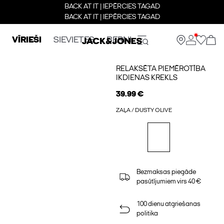
BACK AT IT | IEPĒRCIES TAGAD
BACK AT IT | IEPĒRCIES TAGAD
VĪRIEŠI
SIEVIETES
BERNI
RELAKSĒTA PIEMĒROTĪBA
IKDIENAS KREKLS
39.99 €
ZAĻA / DUSTY OLIVE
Bezmaksas piegāde
pasūtījumiem virs 40 €
100 dienu atgriešanas
politika