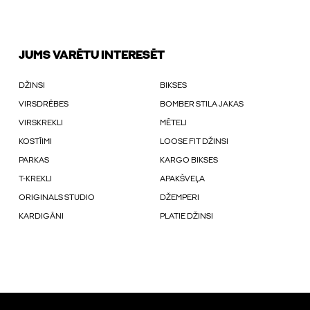
JUMS VARĒTU INTERESĒT
DŽINSI
BIKSES
VIRSDRĒBES
BOMBER STILA JAKAS
VIRSKREKLI
MĒTELI
KOSTĪIMI
LOOSE FIT DŽINSI
PARKAS
KARGO BIKSES
T-KREKLI
APAKŠVEĻA
ORIGINALS STUDIO
DŽEMPERI
KARDIGĀNI
PLATIE DŽINSI