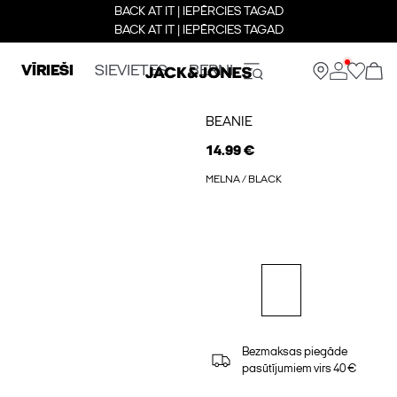
BACK AT IT | IEPĒRCIES TAGAD
BACK AT IT | IEPĒRCIES TAGAD
VĪRIEŠI
SIEVIETES
BERNI
BEANIE
14.99 €
MELNA / BLACK
Bezmaksas piegāde
pasūtījumiem virs 40 €