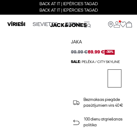
BACK AT IT | IEPĒRCIES TAGAD
BACK AT IT | IEPĒRCIES TAGAD
VĪRIEŠI
SIEVIETES
BERNI
JAKA
99.99 €
69.99 €
-30%
SALE:
PELĒKA / CITY SKYLINE
Bezmaksas piegāde
pasūtījumiem virs 40 €
100 dienu atgriešanas
politika