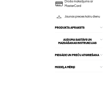
Drošs maksājums ar
MasterCard
Jaunas preces katru dienu
PRODUKTA APRAKSTS
AUDUMA SASTĀVS UN
MAZGĀŠANAS INSTRUKCIJAS
PIEGĀDE UN PREČU ATGRIEŠANA
MODEĻA MĒRĶI