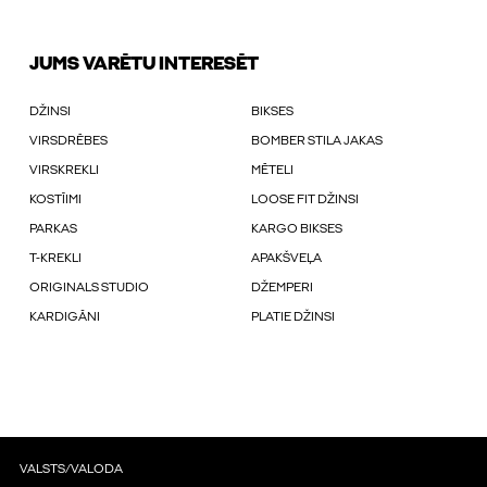
JUMS VARĒTU INTERESĒT
DŽINSI
BIKSES
VIRSDRĒBES
BOMBER STILA JAKAS
VIRSKREKLI
MĒTELI
KOSTĪIMI
LOOSE FIT DŽINSI
PARKAS
KARGO BIKSES
T-KREKLI
APAKŠVEĻA
ORIGINALS STUDIO
DŽEMPERI
KARDIGĀNI
PLATIE DŽINSI
VALSTS/VALODA