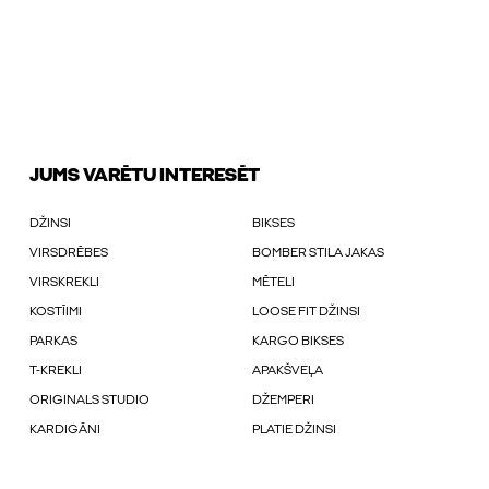
JUMS VARĒTU INTERESĒT
DŽINSI
BIKSES
VIRSDRĒBES
BOMBER STILA JAKAS
VIRSKREKLI
MĒTELI
KOSTĪIMI
LOOSE FIT DŽINSI
PARKAS
KARGO BIKSES
T-KREKLI
APAKŠVEĻA
ORIGINALS STUDIO
DŽEMPERI
KARDIGĀNI
PLATIE DŽINSI