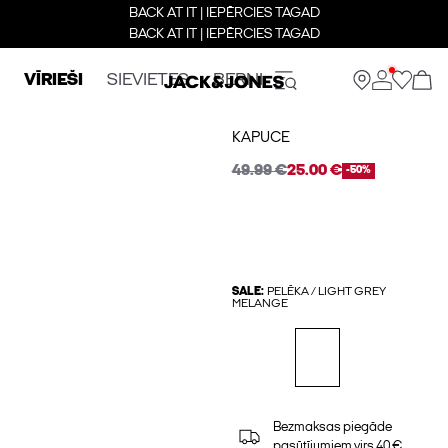
BACK AT IT | IEPĒRCIES TAGAD
BACK AT IT | IEPĒRCIES TAGAD
VĪRIEŠI
SIEVIETES
BERNI
KAPUCE
49.99 €
25.00 €
-50%
SALE:
PELĒKA / LIGHT GREY
MELANGE
Bezmaksas piegāde
pasūtījumiem virs 40 €