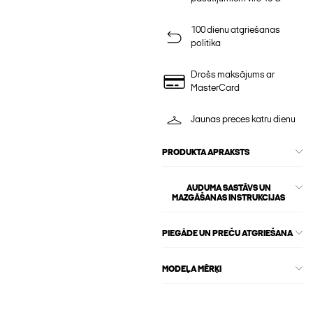
100 dienu atgriešanas
politika
Drošs maksājums ar
MasterCard
Jaunas preces katru dienu
PRODUKTA APRAKSTS
AUDUMA SASTĀVS UN
MAZGĀŠANAS INSTRUKCIJAS
PIEGĀDE UN PREČU ATGRIEŠANA
MODEĻA MĒRĶI