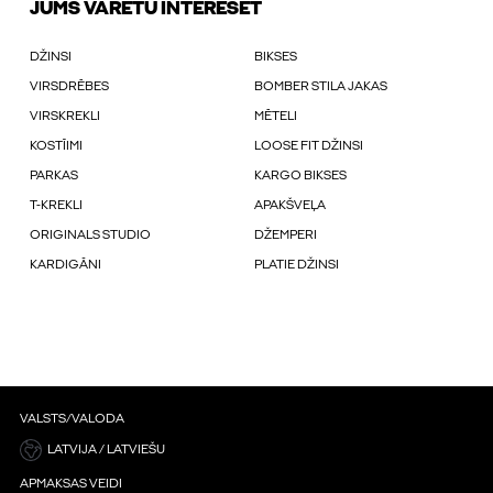
JUMS VARĒTU INTERESĒT
DŽINSI
BIKSES
VIRSDRĒBES
BOMBER STILA JAKAS
VIRSKREKLI
MĒTELI
KOSTĪIMI
LOOSE FIT DŽINSI
PARKAS
KARGO BIKSES
T-KREKLI
APAKŠVEĻA
ORIGINALS STUDIO
DŽEMPERI
KARDIGĀNI
PLATIE DŽINSI
VALSTS/VALODA
LATVIJA / LATVIEŠU
APMAKSAS VEIDI