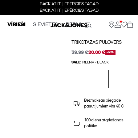
BACK AT IT | IEPĒRCIES TAGAD
BACK AT IT | IEPĒRCIES TAGAD
VĪRIEŠI
SIEVIETES
BERNI
TRIKOTĀŽAS PULOVERS
39.99 €
20.00 €
-50%
SALE:
MELNA / BLACK
Bezmaksas piegāde
pasūtījumiem virs 40 €
100 dienu atgriešanas
politika