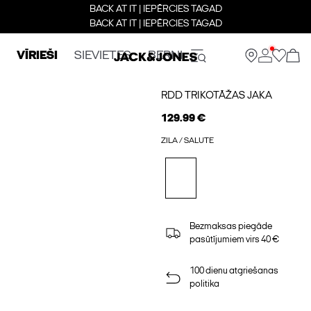
BACK AT IT | IEPĒRCIES TAGAD
BACK AT IT | IEPĒRCIES TAGAD
VĪRIEŠI
SIEVIETES
BERNI
RDD TRIKOTĀŽAS JAKA
129.99 €
ZILA / SALUTE
Bezmaksas piegāde
pasūtījumiem virs 40 €
100 dienu atgriešanas
politika