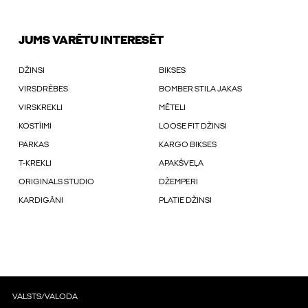
JUMS VARĒTU INTERESĒT
DŽINSI
BIKSES
VIRSDRĒBES
BOMBER STILA JAKAS
VIRSKREKLI
MĒTELI
KOSTĪIMI
LOOSE FIT DŽINSI
PARKAS
KARGO BIKSES
T-KREKLI
APAKŠVEĻA
ORIGINALS STUDIO
DŽEMPERI
KARDIGĀNI
PLATIE DŽINSI
VALSTS/VALODA