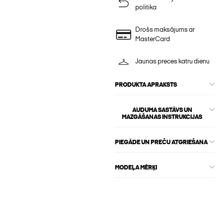
politika
Drošs maksājums ar
MasterCard
Jaunas preces katru dienu
PRODUKTA APRAKSTS
AUDUMA SASTĀVS UN
MAZGĀŠANAS INSTRUKCIJAS
PIEGĀDE UN PREČU ATGRIEŠANA
MODEĻA MĒRĶI