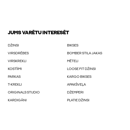
JUMS VARĒTU INTERESĒT
DŽINSI
BIKSES
VIRSDRĒBES
BOMBER STILA JAKAS
VIRSKREKLI
MĒTELI
KOSTĪIMI
LOOSE FIT DŽINSI
PARKAS
KARGO BIKSES
T-KREKLI
APAKŠVEĻA
ORIGINALS STUDIO
DŽEMPERI
KARDIGĀNI
PLATIE DŽINSI