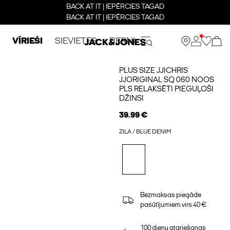
BACK AT IT | IEPĒRCIES TAGAD
BACK AT IT | IEPĒRCIES TAGAD
VĪRIEŠI
SIEVIETES
BERNI
PLUS SIZE JJICHRIS
JJORIGINAL SQ 060 NOOS
PLS RELAKSĒTI PIEGUĻOŠI
DŽINSI
39.99 €
ZILA / BLUE DENIM
Bezmaksas piegāde
pasūtījumiem virs 40 €
100 dienu atgriešanas