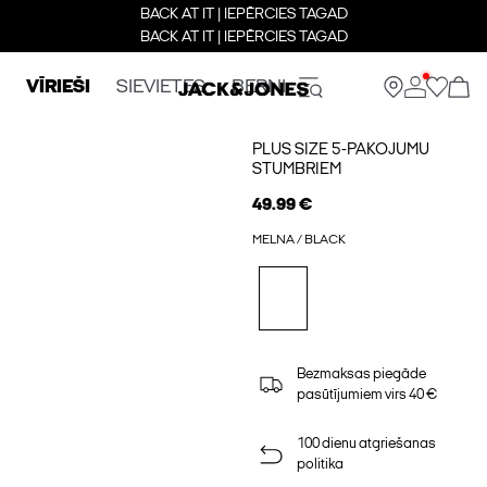
BACK AT IT | IEPĒRCIES TAGAD
BACK AT IT | IEPĒRCIES TAGAD
VĪRIEŠI
SIEVIETES
BERNI
PLUS SIZE 5-PAKOJUMU
STUMBRIEM
49.99 €
MELNA / BLACK
Bezmaksas piegāde
pasūtījumiem virs 40 €
100 dienu atgriešanas
politika