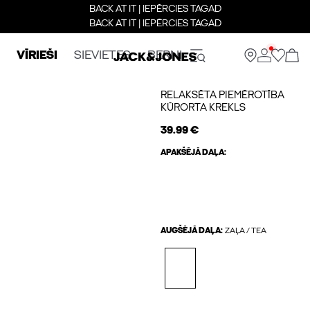
BACK AT IT | IEPĒRCIES TAGAD
BACK AT IT | IEPĒRCIES TAGAD
VĪRIEŠI
SIEVIETES
BERNI
RELAKSĒTA PIEMĒROTĪBA
KŪRORTA KREKLS
39.99 €
APAKŠĒJĀ DAĻA:
AUGŠĒJĀ DAĻA:
ZAĻA / TEA