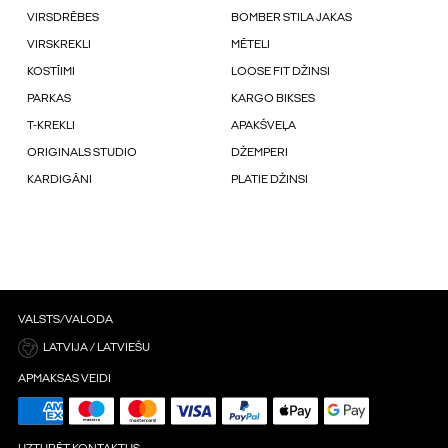
VIRSDRĒBES
BOMBER STILA JAKAS
VIRSKREKLI
MĒTELI
KOSTĪIMI
LOOSE FIT DŽINSI
PARKAS
KARGO BIKSES
T-KREKLI
APAKŠVEĻA
ORIGINALS STUDIO
DŽEMPERI
KARDIGĀNI
PLATIE DŽINSI
VALSTS/VALODA
LATVIJA / LATVIEŠU
APMAKSAS VEIDI