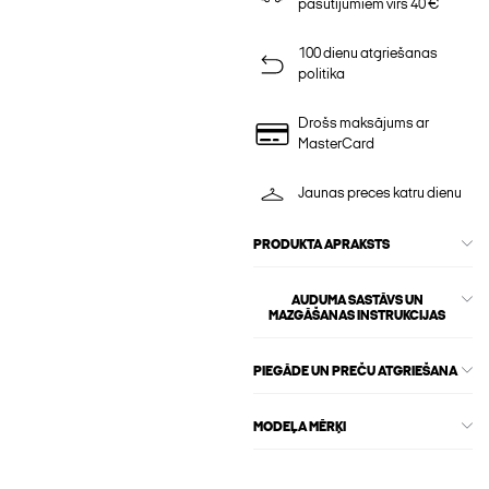
pasūtījumiem virs 40 €
100 dienu atgriešanas
politika
Drošs maksājums ar
MasterCard
Jaunas preces katru dienu
PRODUKTA APRAKSTS
AUDUMA SASTĀVS UN
MAZGĀŠANAS INSTRUKCIJAS
PIEGĀDE UN PREČU ATGRIEŠANA
MODEĻA MĒRĶI