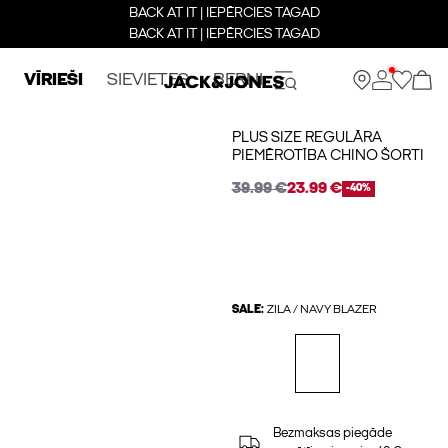
BACK AT IT | IEPĒRCIES TAGAD
BACK AT IT | IEPĒRCIES TAGAD
VĪRIEŠI
SIEVIETES
BERNI
PLUS SIZE REGULĀRA
PIEMĒROTĪBA CHINO ŠORTI
39.99 €
23.99 €
-40%
SALE:
ZILA / NAVY BLAZER
Bezmaksas piegāde