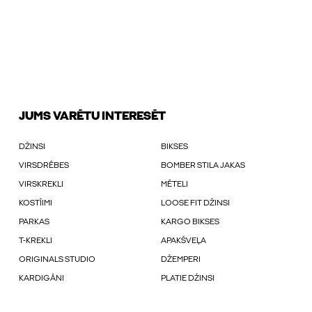
JUMS VARĒTU INTERESĒT
DŽINSI
BIKSES
VIRSDRĒBES
BOMBER STILA JAKAS
VIRSKREKLI
MĒTELI
KOSTĪIMI
LOOSE FIT DŽINSI
PARKAS
KARGO BIKSES
T-KREKLI
APAKŠVEĻA
ORIGINALS STUDIO
DŽEMPERI
KARDIGĀNI
PLATIE DŽINSI