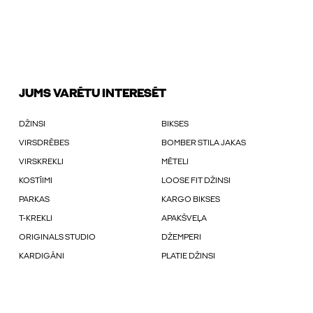
JUMS VARĒTU INTERESĒT
DŽINSI
BIKSES
VIRSDRĒBES
BOMBER STILA JAKAS
VIRSKREKLI
MĒTELI
KOSTĪIMI
LOOSE FIT DŽINSI
PARKAS
KARGO BIKSES
T-KREKLI
APAKŠVEĻA
ORIGINALS STUDIO
DŽEMPERI
KARDIGĀNI
PLATIE DŽINSI