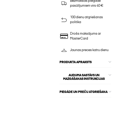
Bezmaksas piegāde
pasūtījumiem virs 40 €
100 dienu atgriešanas
politika
Drošs maksājums ar
MasterCard
Jaunas preces katru dienu
PRODUKTA APRAKSTS
AUDUMA SASTĀVS UN
MAZGĀŠANAS INSTRUKCIJAS
PIEGĀDE UN PREČU ATGRIEŠANA