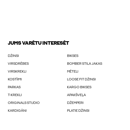
JUMS VARĒTU INTERESĒT
DŽINSI
BIKSES
VIRSDRĒBES
BOMBER STILA JAKAS
VIRSKREKLI
MĒTELI
KOSTĪIMI
LOOSE FIT DŽINSI
PARKAS
KARGO BIKSES
T-KREKLI
APAKŠVEĻA
ORIGINALS STUDIO
DŽEMPERI
KARDIGĀNI
PLATIE DŽINSI