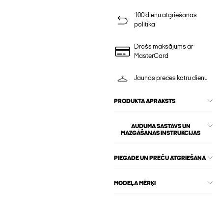
100 dienu atgriešanas
politika
Drošs maksājums ar
MasterCard
Jaunas preces katru dienu
PRODUKTA APRAKSTS
AUDUMA SASTĀVS UN
MAZGĀŠANAS INSTRUKCIJAS
PIEGĀDE UN PREČU ATGRIEŠANA
MODEĻA MĒRĶI