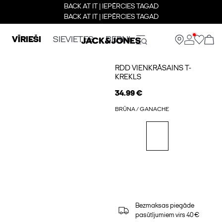
BACK AT IT | IEPĒRCIES TAGAD
BACK AT IT | IEPĒRCIES TAGAD
VĪRIEŠI
SIEVIETES
BERNI
RDD VIENKRĀSAINS T-
KREKLS
34.99 €
BRŪNA / GANACHE
Bezmaksas piegāde
pasūtījumiem virs 40 €