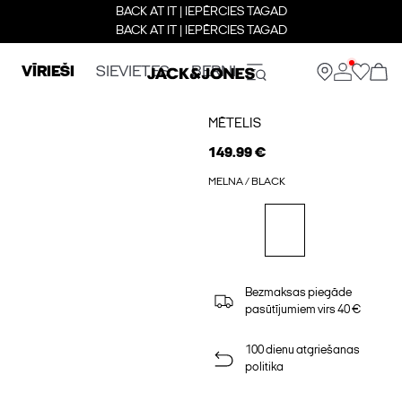
BACK AT IT | IEPĒRCIES TAGAD
BACK AT IT | IEPĒRCIES TAGAD
VĪRIEŠI
SIEVIETES
BERNI
MĒTELIS
149.99 €
MELNA / BLACK
Bezmaksas piegāde
pasūtījumiem virs 40 €
100 dienu atgriešanas
politika