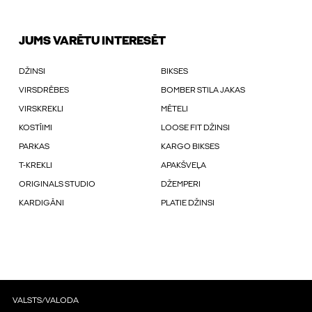
JUMS VARĒTU INTERESĒT
DŽINSI
BIKSES
VIRSDRĒBES
BOMBER STILA JAKAS
VIRSKREKLI
MĒTELI
KOSTĪIMI
LOOSE FIT DŽINSI
PARKAS
KARGO BIKSES
T-KREKLI
APAKŠVEĻA
ORIGINALS STUDIO
DŽEMPERI
KARDIGĀNI
PLATIE DŽINSI
VALSTS/VALODA