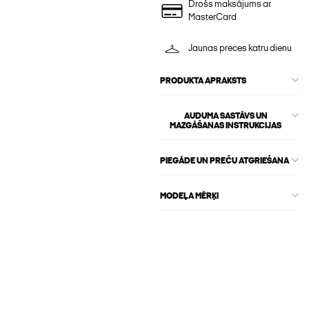
Drošs maksājums ar
MasterCard
Jaunas preces katru dienu
PRODUKTA APRAKSTS
AUDUMA SASTĀVS UN
MAZGĀŠANAS INSTRUKCIJAS
PIEGĀDE UN PREČU ATGRIEŠANA
MODEĻA MĒRĶI