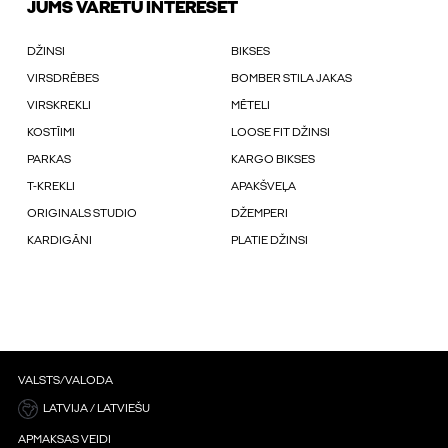
JUMS VARĒTU INTERESĒT
DŽINSI
BIKSES
VIRSDRĒBES
BOMBER STILA JAKAS
VIRSKREKLI
MĒTELI
KOSTĪIMI
LOOSE FIT DŽINSI
PARKAS
KARGO BIKSES
T-KREKLI
APAKŠVEĻA
ORIGINALS STUDIO
DŽEMPERI
KARDIGĀNI
PLATIE DŽINSI
VALSTS/VALODA
LATVIJA / LATVIEŠU
APMAKSAS VEIDI