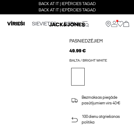
BACK AT IT | IEPĒRCIES TAGAD
BACK AT IT | IEPĒRCIES TAGAD
VĪRIEŠI
SIEVIETES
BERNI
PASNIEDZĒJIEM
49.99 €
BALTA / BRIGHT WHITE
Bezmaksas piegāde
pasūtījumiem virs 40 €
100 dienu atgriešanas
politika