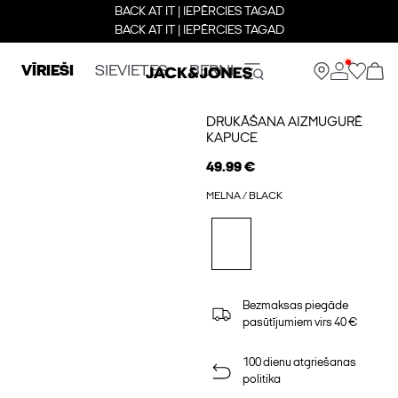
BACK AT IT | IEPĒRCIES TAGAD
BACK AT IT | IEPĒRCIES TAGAD
VĪRIEŠI
SIEVIETES
BERNI
DRUKĀŠANA AIZMUGURĒ
KAPUCE
49.99 €
MELNA / BLACK
Bezmaksas piegāde
pasūtījumiem virs 40 €
100 dienu atgriešanas
politika