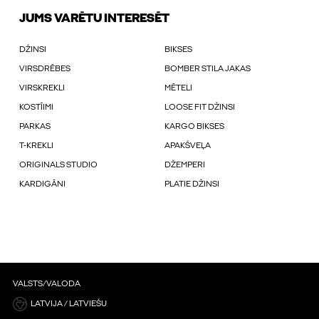
JUMS VARĒTU INTERESĒT
DŽINSI
BIKSES
VIRSDRĒBES
BOMBER STILA JAKAS
VIRSKREKLI
MĒTELI
KOSTĪIMI
LOOSE FIT DŽINSI
PARKAS
KARGO BIKSES
T-KREKLI
APAKŠVEĻA
ORIGINALS STUDIO
DŽEMPERI
KARDIGĀNI
PLATIE DŽINSI
VALSTS/VALODA
LATVIJA / LATVIEŠU