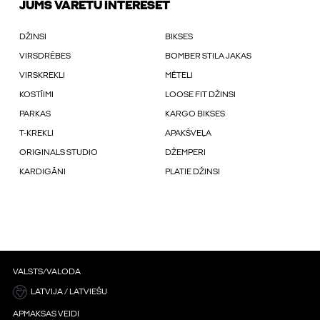
JUMS VARĒTU INTERESĒT
DŽINSI
BIKSES
VIRSDRĒBES
BOMBER STILA JAKAS
VIRSKREKLI
MĒTELI
KOSTĪIMI
LOOSE FIT DŽINSI
PARKAS
KARGO BIKSES
T-KREKLI
APAKŠVEĻA
ORIGINALS STUDIO
DŽEMPERI
KARDIGĀNI
PLATIE DŽINSI
VALSTS/VALODA
LATVIJA / LATVIEŠU
APMAKSAS VEIDI