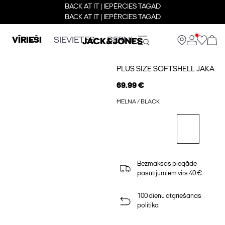
BACK AT IT | IEPĒRCIES TAGAD
BACK AT IT | IEPĒRCIES TAGAD
VĪRIEŠI
SIEVIETES
BERNI
PLUS SIZE SOFTSHELL JAKA
69.99 €
MELNA / BLACK
Bezmaksas piegāde
pasūtījumiem virs 40 €
100 dienu atgriešanas
politika